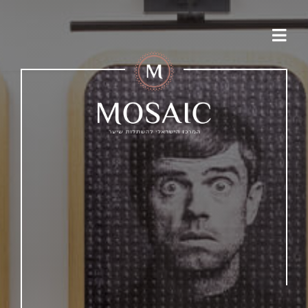
לג
תוכן
Toggle
Navigation
על המרכז
שרותי המרכז
שאלות ותשובות
תוצאות מטופלים
מן התקשורת