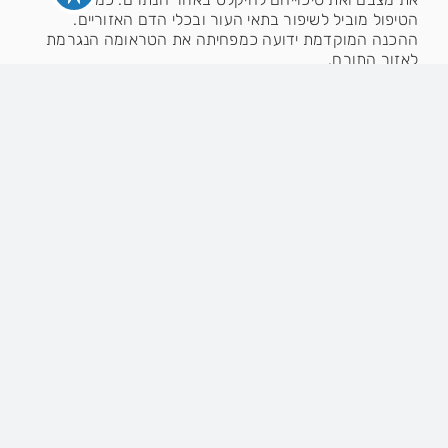
הטיפול מוביל לשיפור בתאי העור ובכלי הדם האזוריים.
ההכנה המוקדמת ידועה כמפחיתה את הטראומה הנגרמת
לאזור התורם.
הפרוטוקול הרפואי ממליץ על ביצוע טיפול PRP גם כחודש
לאחר ביצוע ההשתלה על מנת לחזק את זקיקי השיער
שמצויים בהליך הקליטה וההתבססות במיקומם החדש
בקרקפת.
מחקרים רפואיים הוכיחו שביצוע טיפול מקדים וטיפול תחזוקה
במסגרת הליך השתלת שיער משפרים בצורה משמעותית את
תוצאות ההשתלה לטווח הקצר והארוך.
מומלץ לבצע טיפולי PRP נוספים בהתאם להמלצת הרופא
בתקופה שלאחר הליך ההשתלה, לשיפור התוצאות וחיזוק
השיער הקיים וכן באופן תקופתי לאחר מכן.