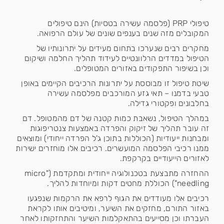
טיפולי PRP (פלסמה עשירה בטסיות) הינם טיפולים
המקובלים מזה שנים בענפים שונים של עולם הרפואה.
מחקרים רבים שנערכו בתחום מעידים על יתרונותיו של
הטיפול במדדים הרלוונטיים לעידוד תהליך החלמה ושיקום
וכן בשיפור התפקודים באזורים המטופלים.
שיטת טיפול זו מבוססת על יתרונות הרכיבים הקיימים באופן
טבעי בדמנו – תאי גזע המורכבים מפלסמה עשירה
בחלבונים ופקטורי גדילה.
במהלך הטיפול, נשאבת כמות קטנה של דם מהמטופל. דם
זה עובר תהליך של זיקוק והפרדה באמצעות צנטריפוגות
ומבחנות ייעודיות (הכוללות בתוכן ג'ל הפרדה ייחודי) ומוצאים
ממנו רכיבי הפלסמה המועשרים. רכיבים אלו מוחזרים ישירות
לאזורים הייעודיים בקרקפת.
ההחזרה מתבצעת בטכנולוגיה ייחודית ומתקדמת ("micro
needling") הכוללת מחטים דקות ומיוחדות להליך.
רכיבים אלו מעודדים את הגוף לרפא את הרקמות שנפגעו
באזור התורם, מחזקים את השיער, ומיטיבים אותו לקראת
העברתו וכן מסייעים בהתאקלמות השיער והתחזקותו לאחר