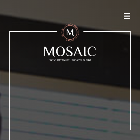
לג
תוכן
Toggle
Navigation
על המרכז
שרותי המרכז
שאלות ותשובות
תוצאות מטופלים
מן התקשורת