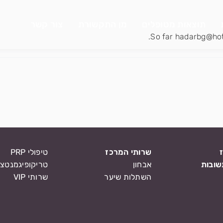
תוצאות מטופלים
מן התקשורת
צור קשר
So far hadarbg@hot
שרותי המרכז
טיפולי PRP
שובות
אבחון
טריקופיגמנטצי
השתלות שיער
שרותי VIP