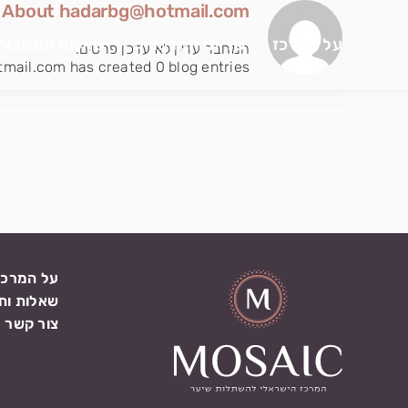
לג
About
hadarbg@hotmail.com
תוכן
על המרכז
שרותי המרכז
שאלות ותשובות
המחבר עדיין לא עדכן פרטים.
mail.com has created 0 blog entries.
על המרכז
שאלות ות
צור קשר